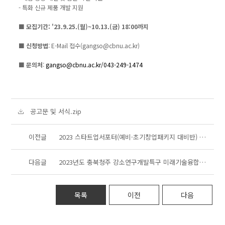
- 특화 신규 제품 개발 지원
■ 모집기간: '23.9.25.(월)~10.13.(금) 18:00까지
■ 신청방법
: E-Mail 접수(gangso@cbnu.ac.kr)
■ 문의처
:
gangso@cbnu.ac.kr/043-249-1474
공고문 및 서식.zip
이전글
2023 스타트업서포터(예비·초기창업패키지 대비반) 참여기업 모집
다음글
2023년도 충북청주 강소연구개발특구 미래기술융합제품혁신지원 사업 공고
목록
이전
다음