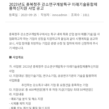
2023년도 충북청주 강소연구개발특구 미래기술융합제
품혁신지원 사업 공고
등록일 :
2023-09-25
작성자 :
innoadmin
조회수 :
1811
충북청주 강소연구개발특구에서는 특구 내에 특화 산업 분야 제품(기술)을 사
업화하고자 하는 기업의 성장을 지원하고자 붙임과 같이 시행계획을 공고하
오니, 사업 참여를 희망하는 기업은 관련 규정 및 절차에 따라 신청하여 주시
기 바랍니다.
■ 사업개요
가. 사업명: 2023년 충북청주 강소연구개발특구 미래기술융합제품혁신지원
사업
나. 지원대상: 첨단기술기업, 연구소기업, 공공연구기관의 기술을 활용하여
사업화를
추진하는 강소특구 내외 기업 중 요첨건을 충족하는 기업
다. 지원규모: 총 400벡만원[평가 후 차등 지급(기업당 최대 50백만원)]
라. 지원내용
- 애로기술 분석 및 해소 지원
- 시제품 제작 지원
- 제품 성능 개선 및 품질 혁신 지원